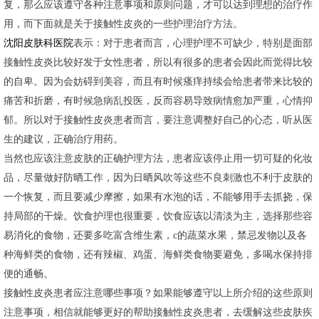
复，那么应该遵守各种注意事项和原则问题，才可以达到理想的治疗作
用，而下面就是关于接触性皮炎的一些护理治疗方法。
沈阳皮肤科医院
表示：对于患者而言，心理护理不可缺少，特别是面部
接触性皮炎比较好发于女性患者，所以有很多的患者会因此而觉得比较
的自卑。因为会妨碍到美容，而且有时候瘙痒持续会给患者带来比较的
痛苦和折磨，有时候急病乱投医，反而容易导致病情愈加严重，心情抑
郁。所以对于接触性皮炎患者而言，要注意调整好自己的心态，听从医
生的建议，正确治疗用药。
当然也应该注意皮肤的正确护理方法，患者应该停止用一切可疑的化妆
品，尽量做好防晒工作，因为日晒风吹等这些不良刺激也不利于皮肤的
一个恢复，而且要减少摩擦，如果有水泡的话，不能够用手去抓挠，保
持局部的干燥。饮食护理也很重要，饮食应该以清淡为主，选择那些容
易消化的食物，还要多吃富含维生素，c的蔬菜水果，禁忌发物以及各
种海鲜类的食物，还有辣椒、鸡蛋、海鲜类食物要避免，多喝水保持排
便的通畅。
接触性皮炎患者应注意哪些事项？如果能够遵守以上所介绍的这些原则
注意事项，相信就能够更好的帮助接触性皮炎患者，去缓解这些皮肤疾