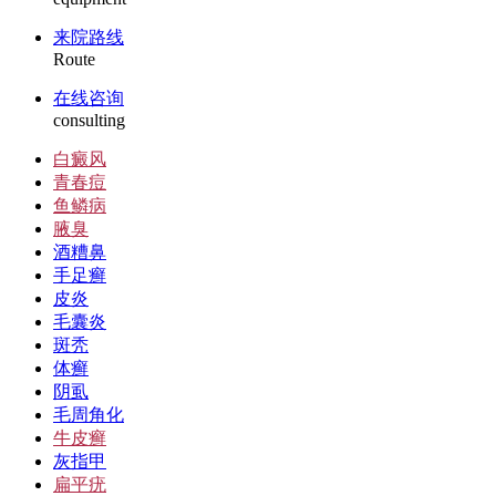
来院路线
Route
在线咨询
consulting
白癜风
青春痘
鱼鳞病
腋臭
酒糟鼻
手足癣
皮炎
毛囊炎
斑秃
体癣
阴虱
毛周角化
牛皮癣
灰指甲
扁平疣