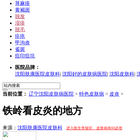
荨麻疹
黄褐斑
脱发
湿疹
脱毛
疥疮
甲沟炎
雀斑
痘印痘坑
医院品牌：
沈阳肤康医院皮肤科
|
沈阳好的皮肤病医院
|
沈阳皮肤科
|
当前位置：
辽宁沈阳皮肤病医院
>
特色皮肤病
>
皮炎
>
铁岭看皮炎的地方
来源：
沈阳肤康医院皮肤科
进入医生答疑区，皮肤病有问必答