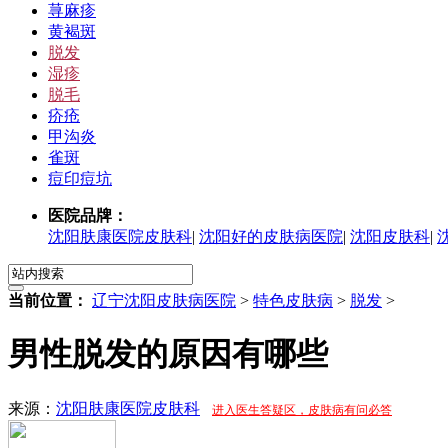
荨麻疹
黄褐斑
脱发
湿疹
脱毛
疥疮
甲沟炎
雀斑
痘印痘坑
医院品牌：
沈阳肤康医院皮肤科
|
沈阳好的皮肤病医院
|
沈阳皮肤科
|
当前位置：
辽宁沈阳皮肤病医院
>
特色皮肤病
>
脱发
>
男性脱发的原因有哪些
来源：
沈阳肤康医院皮肤科
进入医生答疑区，皮肤病有问必答