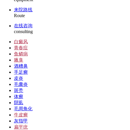
来院路线
Route
在线咨询
consulting
白癜风
青春痘
鱼鳞病
腋臭
酒糟鼻
手足癣
皮炎
毛囊炎
斑秃
体癣
阴虱
毛周角化
牛皮癣
灰指甲
扁平疣