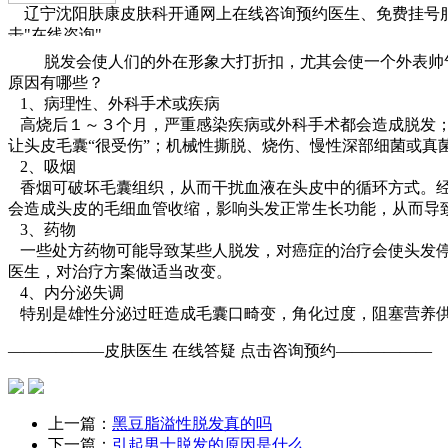
辽宁沈阳肤康皮肤科开通网上在线咨询预约医生、免费挂号
击"在线咨询"
脱发会使人们的外在形象大打折扣，尤其会使一个外表帅气
原因有哪些？
1、病理性、外科手术或疾病
高烧后１～３个月，严重感染疾病或外科手术都会造成脱发；
让头皮毛囊“很受伤”；机械性撕脱、烧伤、慢性深部细菌或真菌
2、吸烟
香烟可破坏毛囊组织，从而干扰血液在头皮中的循环方式。经
会造成头皮的毛细血管收缩，影响头发正常生长功能，从而导
3、药物
一些处方药物可能导致某些人脱发，对癌症的治疗会使头发停
医生，对治疗方案做适当改变。
4、内分泌失调
特别是雄性分泌过旺造成毛囊口畸变，角化过度，阻塞营养供
——————皮肤医生 在线答疑 点击咨询预约——————
上一篇：
黑豆脂溢性脱发真的吗
下一篇：
引起男士脱发的原因是什么