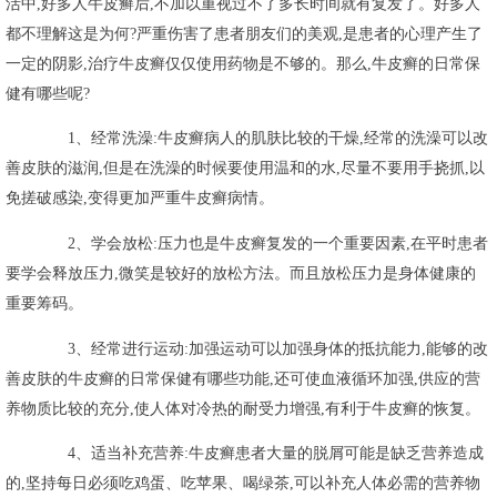
活中,好多人牛皮癣后,不加以重视过不了多长时间就有复发了。好多人
都不理解这是为何?严重伤害了患者朋友们的美观,是患者的心理产生了
一定的阴影,治疗牛皮癣仅仅使用药物是不够的。那么,牛皮癣的日常保
健有哪些呢?
1、经常洗澡:牛皮癣病人的肌肤比较的干燥,经常的洗澡可以改
善皮肤的滋润,但是在洗澡的时候要使用温和的水,尽量不要用手挠抓,以
免搓破感染,变得更加严重牛皮癣病情。
2、学会放松:压力也是牛皮癣复发的一个重要因素,在平时患者
要学会释放压力,微笑是较好的放松方法。而且放松压力是身体健康的
重要筹码。
3、经常进行运动:加强运动可以加强身体的抵抗能力,能够的改
善皮肤的牛皮癣的日常保健有哪些功能,还可使血液循环加强,供应的营
养物质比较的充分,使人体对冷热的耐受力增强,有利于牛皮癣的恢复。
4、适当补充营养:牛皮癣患者大量的脱屑可能是缺乏营养造成
的,坚持每日必须吃鸡蛋、吃苹果、喝绿茶,可以补充人体必需的营养物