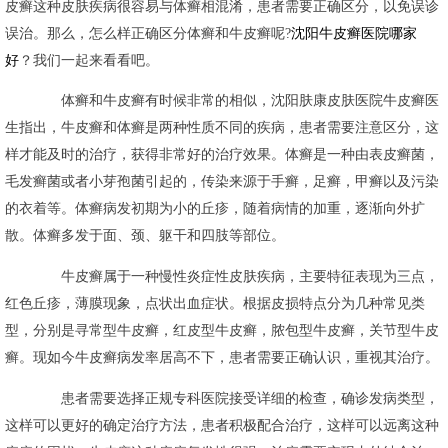
皮癣这种皮肤疾病很容易与体癣相混淆，患者需要正确区分，以免误诊
误治。那么，怎么样正确区分体癣和牛皮癣呢?
沈阳牛皮癣医院哪家
好
？我们一起来看看吧。
体癣和牛皮癣有时候非常的相似，沈阳肤康皮肤医院牛皮癣医
生指出，牛皮癣和体癣是两种性质不同的疾病，患者需要注意区分，这
样才能及时的治疗，获得非常好的治疗效果。体癣是一种由表皮癣菌，
毛发癣菌或者小芽孢菌引起的，传染来源于手癣，足癣，甲癣以及污染
的衣着等。体癣病发初期为小的丘疹，随着病情的加重，逐渐向外扩
散。体癣多发于面、颈、躯干和四肢等部位。
牛皮癣属于一种慢性炎症性皮肤疾病，主要特征表现为三点，
红色丘疹，薄膜现象，点状出血症状。根据皮损特点分为几种常见类
型，分别是寻常型牛皮癣，红皮型牛皮癣，脓包型牛皮癣，关节型牛皮
癣。现如今牛皮癣病发率居高不下，患者需要正确认识，重视其治疗。
患者需要选择正规专科医院接受详细的检查，确诊发病类型，
这样可以更好的确定治疗方法，患者积极配合治疗，这样可以远离这种