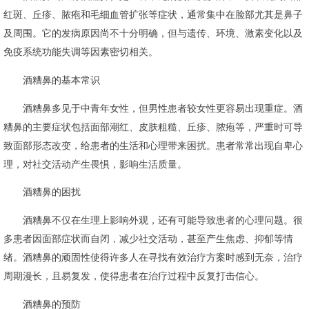
红斑、丘疹、脓疱和毛细血管扩张等症状，通常集中在脸部尤其是鼻子
及周围。它的发病原因尚不十分明确，但与遗传、环境、激素变化以及
免疫系统功能失调等因素密切相关。
酒糟鼻的基本常识
酒糟鼻多见于中青年女性，但男性患者较女性更容易出现重症。酒
糟鼻的主要症状包括面部潮红、皮肤粗糙、丘疹、脓疱等，严重时可导
致面部形态改变，给患者的生活和心理带来困扰。患者常常出现自卑心
理，对社交活动产生畏惧，影响生活质量。
酒糟鼻的困扰
酒糟鼻不仅在生理上影响外观，还有可能导致患者的心理问题。很
多患者因面部症状而自闭，减少社交活动，甚至产生焦虑、抑郁等情
绪。酒糟鼻的顽固性使得许多人在寻找有效治疗方案时感到无奈，治疗
周期漫长，且易复发，使得患者在治疗过程中反复打击信心。
酒糟鼻的预防