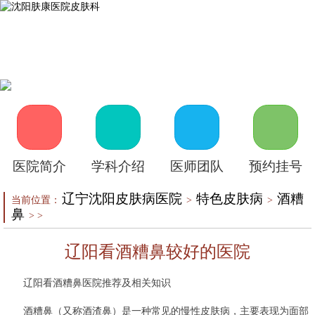
首页
医院介绍
皮肤医生
皮肤护理
皮肤疾病
在线咨询
自助挂号
来院路线
医院简介
学科介绍
医师团队
预约挂号
辽宁沈阳皮肤病医院
特色皮肤病
酒糟
当前位置：
>
>
鼻
> >
辽阳看酒糟鼻较好的医院
辽阳看酒糟鼻医院推荐及相关知识
酒糟鼻（又称酒渣鼻）是一种常见的慢性皮肤病，主要表现为面部