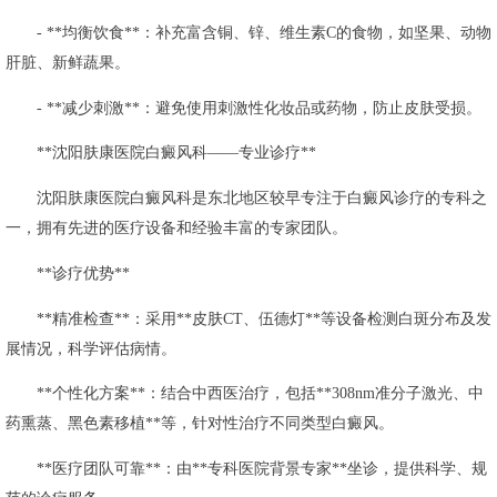
- **均衡饮食**：补充富含铜、锌、维生素C的食物，如坚果、动物
肝脏、新鲜蔬果。
- **减少刺激**：避免使用刺激性化妆品或药物，防止皮肤受损。
**沈阳肤康医院白癜风科——专业诊疗**
沈阳肤康医院白癜风科是东北地区较早专注于白癜风诊疗的专科之
一，拥有先进的医疗设备和经验丰富的专家团队。
**诊疗优势**
**精准检查**：采用**皮肤CT、伍德灯**等设备检测白斑分布及发
展情况，科学评估病情。
**个性化方案**：结合中西医治疗，包括**308nm准分子激光、中
药熏蒸、黑色素移植**等，针对性治疗不同类型白癜风。
**医疗团队可靠**：由**专科医院背景专家**坐诊，提供科学、规